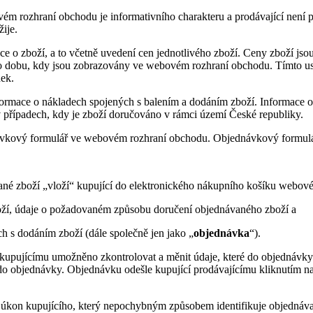
ém rozhraní obchodu je informativního charakteru a prodávající není 
ije.
 o zboží, a to včetně uvedení cen jednotlivého zboží. Ceny zboží jsou
i po dobu, kdy jsou zobrazovány ve webovém rozhraní obchodu. Tímto u
ek.
ormace o nákladech spojených s balením a dodáním zboží. Informace 
 případech, kdy je zboží doručováno v rámci území České republiky.
návkový formulář ve webovém rozhraní obchodu. Objednávkový formulá
né zboží „vloží“ kupující do elektronického nákupního košíku webové
ží, údaje o požadovaném způsobu doručení objednávaného zboží a
h s dodáním zboží (dále společně jen jako „
objednávka
“).
upujícímu umožněno zkontrolovat a měnit údaje, které do objednávky ku
 do objednávky. Objednávku odešle kupující prodávajícímu kliknutím na
 úkon kupujícího, který nepochybným způsobem identifikuje objednávan