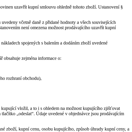
povinen uzavřít kupní smlouvu ohledně tohoto zboží. Ustanovení §
 uvedeny včetně daně z přidané hodnoty a všech souvisejících
stanovením není omezena možnost prodávajícího uzavřít kupní
o nákladech spojených s balením a dodáním zboží uvedené
ř obsahuje zejména informace o:
ho rozhraní obchodu),
pující vložil, a to i s ohledem na možnost kupujícího zjišťovat
 tlačítko „odeslat“. Údaje uvedené v objednávce jsou prodávajícím
é zboží, kupní cenu, osobu kupujícího, způsob úhrady kupní ceny, a