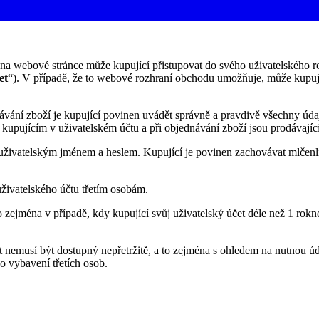
 na webové stránce může kupující přistupovat do svého uživatelského r
et
“). V případě, že to webové rozhraní obchodu umožňuje, může kupují
návání zboží je kupující povinen uvádět správně a pravdivě všechny údaj
kupujícím v uživatelském účtu a při objednávání zboží jsou prodávají
 uživatelským jménem a heslem. Kupující je povinen zachovávat mlčenli
živatelského účtu třetím osobám.
to zejména v případě, kdy kupující svůj uživatelský účet déle než 1 rokn
et nemusí být dostupný nepřetržitě, a to zejména s ohledem na nutnou 
 vybavení třetích osob.