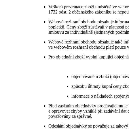
Veškerá prezentace zboží umístěná ve webov
1732 odst. 2 občanského zákoníku se nepouž
Webové rozhraní obchodu obsahuje informace
poplatků. Ceny zboží zůstávají v platnost
smlouvu za individuálně sjednaných podmín
Webové rozhraní obchodu obsahuje také inf
ve webovém rozhraní obchodu platí pouze v
Pro objednání zboží vyplní kupující objed
objednávaném zboží (objednáva
způsobu úhrady kupní ceny zbo
informace o nákladech spojenýc
Před zasláním objednávky prodávajícímu je k
a opravovat chyby vzniklé při zadávání dat
považovány za správné.
Odeslání objednávky se považuje za takový