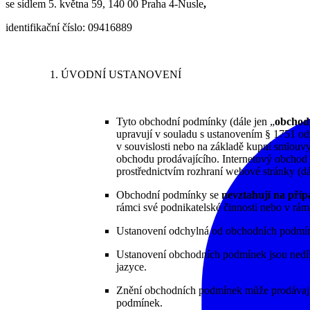
se sídlem 5. května 59, 140 00 Praha 4-Nusle
,
identifikační číslo: 09416889
ÚVODNÍ USTANOVENÍ
Tyto obchodní podmínky (dále jen „
obchod
upravují v souladu s ustanovením § 1751 ods
v souvislosti nebo na základě kupní smlouvy
obchodu prodávajícího. Internetový obchod 
prostřednictvím rozhraní webové stránky (dá
Obchodní podmínky se
nevztahují na pří
rámci své podnikatelské činnosti nebo v rá
Ustanovení odchylná od obchodních podmíne
Ustanovení obchodních podmínek jsou nedíl
jazyce.
Znění obchodních podmínek může prodávajíc
podmínek.