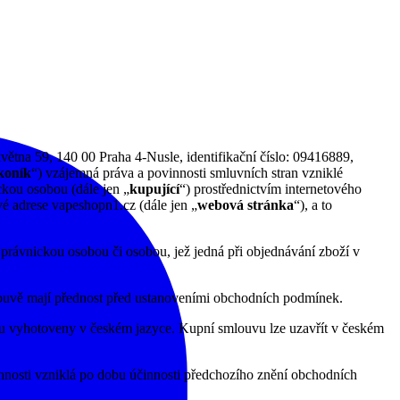
větna 59, 140 00 Praha 4-Nusle, identifikační číslo: 09416889,
koník
“) vzájemná práva a povinnosti smluvních stran vzniklé
ckou osobou (dále jen „
kupující
“) prostřednictvím internetového
é adrese vapeshopn1.cz (dále jen „
webová stránka
“), a to
 právnickou osobou či osobou, jež jedná při objednávání zboží v
ouvě mají přednost před ustanoveními obchodních podmínek.
u vyhotoveny v českém jazyce. Kupní smlouvu lze uzavřít v českém
nosti vzniklá po dobu účinnosti předchozího znění obchodních