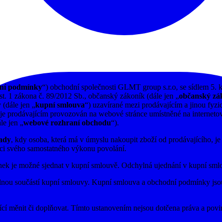
ní podmínky
“) obchodní společnosti GLMT group s.r.o, se sídlem 5. k
t. 1 zákona č. 89/2012 Sb., občanský zákoník (dále jen „
občanský zá
 (dále jen „
kupní smlouva
“) uzavírané mezi prodávajícím a jinou fyzi
je prodávajícím provozován na webové stránce umístněné na internetov
le jen „
webové rozhraní obchodu
“).
pady
, kdy osoba, která má v úmyslu nakoupit zboží od prodávajícího, je
mci svého samostatného výkonu povolání.
k je možné sjednat v kupní smlouvě. Odchylná ujednání v kupní sml
nou součástí kupní smlouvy. Kupní smlouva a obchodní podmínky jso
í měnit či doplňovat. Tímto ustanovením nejsou dotčena práva a povin