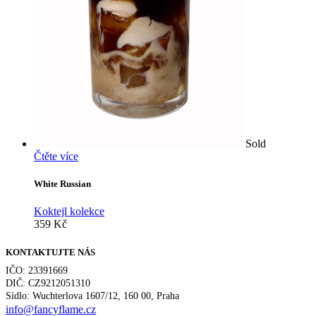
Sold
Čtěte více
White Russian
Koktejl kolekce
359
Kč
KONTAKTUJTE NÁS
IČO: 23391669
DIČ: CZ9212051310
Sídlo: Wuchterlova 1607/12, 160 00, Praha
info@fancyflame.cz