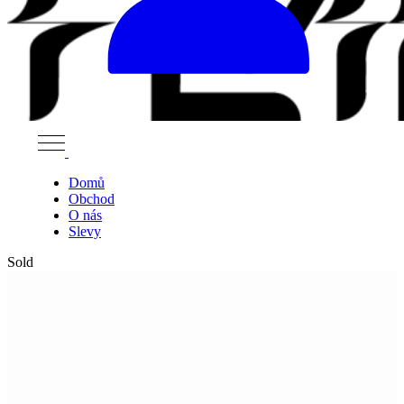
Domů
Obchod
O nás
Slevy
Sold